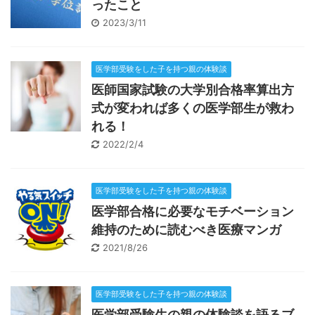
ったこと
2023/3/11
医学部受験をした子を持つ親の体験談
医師国家試験の大学別合格率算出方
式が変われば多くの医学部生が救わ
れる！
2022/2/4
医学部受験をした子を持つ親の体験談
医学部合格に必要なモチベーション
維持のために読むべき医療マンガ
2021/8/26
医学部受験をした子を持つ親の体験談
医学部受験生の親の体験談を語るブ