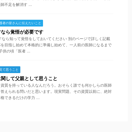
不足を解消す ...
護者の皆さんに伝えたいこと
すなら覚悟が必要です
すなら知って覚悟をしておいてください 別のページで詳しく記載
部を目指し始めて本格的に準備し始めて、一人前の医師になるまで
供の頃「医者 ...
見て思うこと
に関して父親として思うこと
な資質を持っている人なんだろう。おそらく誰でも何かしらの医師
、答えられる問いだと思います。現実問題、その資質以前に、絶対
できるだけの学力 ...