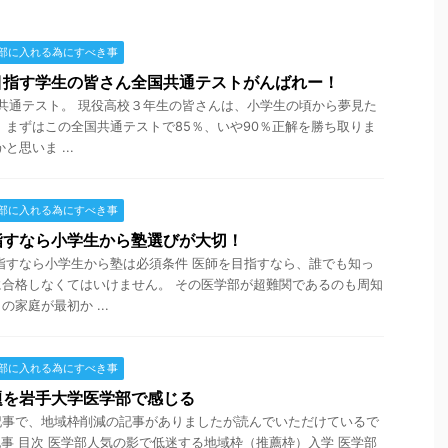
部に入れる為にすべき事
目指す学生の皆さん全国共通テストがんばれー！
国共通テスト。 現役高校３年生の皆さんは、小学生の頃から夢見た
 まずはこの全国共通テストで85％、いや90％正解を勝ち取りま
思いま ...
部に入れる為にすべき事
指すなら小学生から塾選びが大切！
指すなら小学生から塾は必須条件 医師を目指すなら、誰でも知っ
合格しなくてはいけません。 その医学部が超難関であるのも周知
家庭が最初か ...
部に入れる為にすべき事
題を岩手大学医学部で感じる
記事で、地域枠削減の記事がありましたが読んでいただけているで
事 目次 医学部人気の影で低迷する地域枠（推薦枠）入学 医学部