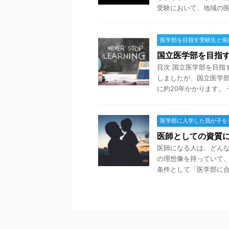
受験において、地域の医師
医学部を目指す受験生と保
国立医学部を目指
目次 国立医学部を目指
しましたが、国立医学
に約20年かかります。 子
医学部に入学した我が子を
医師としての資質
医師になる人は、どん
の理想像を持っていて
条件として「医学部に合格