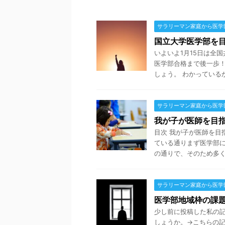
サラリーマン家庭から医学
国立大学医学部を
いよいよ1月15日は全
医学部合格まで後一歩！
しょう。 わかっているかと
サラリーマン家庭から医学
我が子が医師を目
目次 我が子が医師を目
ている通りまず医学部に
の通りで、そのため多くの
サラリーマン家庭から医学
医学部地域枠の課
少し前に投稿した私の
しょうか。→こちらの記