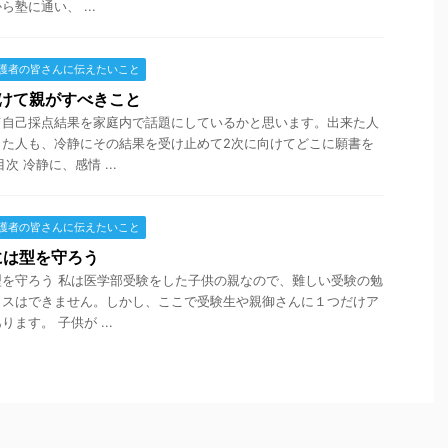
塾に通い、 ...
護者の皆さんに伝えたいこと
けて親がすべきこと
て自己採点結果を家庭内で話題にしているかと思います。出来た人
った人も、冷静にその結果を受け止めて2次に向けてどこに願書を
 冷静に、感情 ...
護者の皆さんに伝えたいこと
には型を守ろう
を守ろう 私は医学部受験をした子供の親なので、難しい受験の勉
イスはできません。しかし、ここで受験生や親御さんに１つだけア
ます。 子供が ...