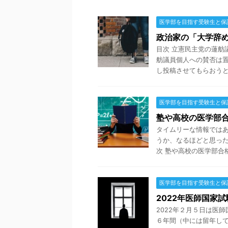
医学部を目指す受験生と保
政治家の「大学辞
目次 立憲民主党の蓮舫
舫議員個人への賛否は
し投稿させてもらおうと思
医学部を目指す受験生と保
塾や高校の医学部
タイムリーな情報では
うか、なるほどと思った
次 塾や高校の医学部合格
医学部を目指す受験生と保
2022年医師国家
2022年２月５日は医
６年間（中には留年して