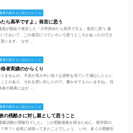
護者の皆さんに伝えたいこと
めたら高卒ですよ」発言に思う
議員が国会で発言した「大学辞めたら高卒ですよ」発言に思う 蓮
置いておいて、この発言につていろいろ思うところがあったので少
います。 なぜ ...
護者の皆さんに伝えたいこと
合格者実績のからくり
ありませんが、子供が浪人中に色々な資料を見ていて感心したとい
ことがあり、それを思い出したので、書かせてもらいますね。 目
者の発表にはか ...
護者の皆さんに伝えたいこと
試験の残酷さに対し親として思うこと
師国家試験の受験日でした。 この受験資格を得るために、医学部の
７年？）必死に頑張ってきたことでしょう。 いや、多くの受験生