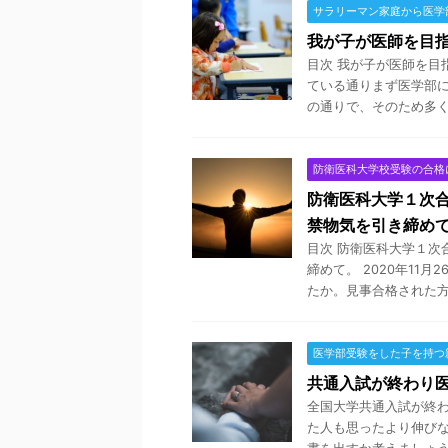
サラリーマン家庭から医学
我が子が医師を目
目次 我が子が医師を目
ている通りまず医学部に
の通りで、そのため多くの
防衛医科大学校受験の合格
防衛医科大学１次
禁物気を引き締め
目次 防衛医科大学１次
締めて。 2020年11
たか。見事合格された方、
医学部受験をした子を持つ
共通入試が終わり
全国大学共通入試が終
た人も思ったより伸び