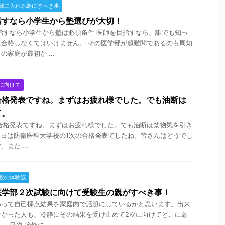
部に入れる為にすべき事
指すなら小学生から塾選びが大切！
指すなら小学生から塾は必須条件 医師を目指すなら、誰でも知っ
合格しなくてはいけません。 その医学部が超難関であるのも周知
家庭が最初か ...
に向けて
合格発表ですね。まずはお疲れ様でした。でも油断は
て。
合格発表ですね。まずはお疲れ様でした。でも油断は禁物気を引き
月26日は防衛医科大学校の1次の合格発表でしたね。皆さんはどうでし
また ...
親の体験談
医学部２次試験に向けて受験生の親がすべき事！
わって自己採点結果を家庭内で話題にしているかと思います。出来
なかった人も、冷静にその結果を受け止めて2次に向けてどこに願